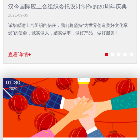
汉今国际喜获《零售银行》创新·实
的20周年庆典
金属文创奖”
2021-03-23
世界创造美好文化享
品，做好服务！
查看详情+
01-30
2020